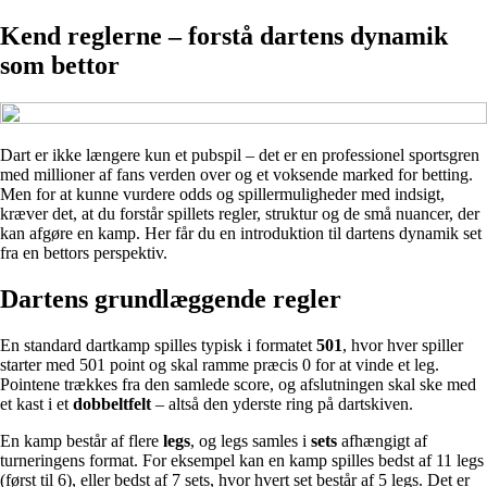
Kend reglerne – forstå dartens dynamik
som bettor
Dart er ikke længere kun et pubspil – det er en professionel sportsgren
med millioner af fans verden over og et voksende marked for betting.
Men for at kunne vurdere odds og spillermuligheder med indsigt,
kræver det, at du forstår spillets regler, struktur og de små nuancer, der
kan afgøre en kamp. Her får du en introduktion til dartens dynamik set
fra en bettors perspektiv.
Dartens grundlæggende regler
En standard dartkamp spilles typisk i formatet
501
, hvor hver spiller
starter med 501 point og skal ramme præcis 0 for at vinde et leg.
Pointene trækkes fra den samlede score, og afslutningen skal ske med
et kast i et
dobbeltfelt
– altså den yderste ring på dartskiven.
En kamp består af flere
legs
, og legs samles i
sets
afhængigt af
turneringens format. For eksempel kan en kamp spilles bedst af 11 legs
(først til 6), eller bedst af 7 sets, hvor hvert set består af 5 legs. Det er