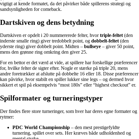
vigtigt at kende formatet, da det påvirker både spillerens strategi og
sandsynligheden for comeback.
Dartskiven og dens betydning
Dartskiven er opdelt i 20 nummererede felter, hvor
triple-feltet
(den
inderste smalle ring) giver tredobbelt point, og
dobbelt-feltet
(den
yderste ring) giver dobbelt point. Midten –
bullseye
– giver 50 point,
mens den grønne ring omkring den giver 25.
For en bettor er det værd at vide, at spillere har forskellige præferencer
for, hvilke felter de sigter efter. Nogle er stærke på triple 20, mens
andre foretrækker at afslutte på dobbelte 16 eller 18. Disse præferencer
kan påvirke, hvor stabilt en spiller lukker sine legs – og dermed hvor
sikkert et spil på eksempelvis “most 180s” eller “highest checkout” er.
Spilformater og turneringstyper
Der findes flere store turneringer, som hver har deres egne formater og
rytmer:
PDC World Championship
– den mest prestigefyldte
turnering, spillet over sets. Her kræves både udholdenhed og
mental styrke.