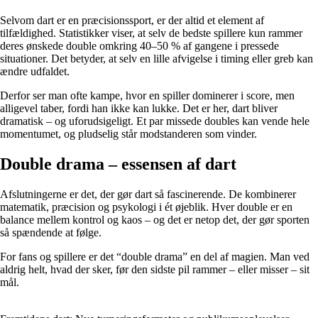
Selvom dart er en præcisionssport, er der altid et element af
tilfældighed. Statistikker viser, at selv de bedste spillere kun rammer
deres ønskede double omkring 40–50 % af gangene i pressede
situationer. Det betyder, at selv en lille afvigelse i timing eller greb kan
ændre udfaldet.
Derfor ser man ofte kampe, hvor en spiller dominerer i score, men
alligevel taber, fordi han ikke kan lukke. Det er her, dart bliver
dramatisk – og uforudsigeligt. Et par missede doubles kan vende hele
momentumet, og pludselig står modstanderen som vinder.
Double drama – essensen af dart
Afslutningerne er det, der gør dart så fascinerende. De kombinerer
matematik, præcision og psykologi i ét øjeblik. Hver double er en
balance mellem kontrol og kaos – og det er netop det, der gør sporten
så spændende at følge.
For fans og spillere er det “double drama” en del af magien. Man ved
aldrig helt, hvad der sker, før den sidste pil rammer – eller misser – sit
mål.