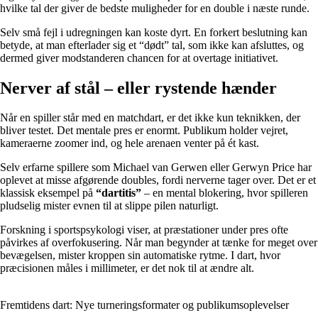
hvilke tal der giver de bedste muligheder for en double i næste runde.
Selv små fejl i udregningen kan koste dyrt. En forkert beslutning kan
betyde, at man efterlader sig et “dødt” tal, som ikke kan afsluttes, og
dermed giver modstanderen chancen for at overtage initiativet.
Nerver af stål – eller rystende hænder
Når en spiller står med en matchdart, er det ikke kun teknikken, der
bliver testet. Det mentale pres er enormt. Publikum holder vejret,
kameraerne zoomer ind, og hele arenaen venter på ét kast.
Selv erfarne spillere som Michael van Gerwen eller Gerwyn Price har
oplevet at misse afgørende doubles, fordi nerverne tager over. Det er et
klassisk eksempel på
“dartitis”
– en mental blokering, hvor spilleren
pludselig mister evnen til at slippe pilen naturligt.
Forskning i sportspsykologi viser, at præstationer under pres ofte
påvirkes af overfokusering. Når man begynder at tænke for meget over
bevægelsen, mister kroppen sin automatiske rytme. I dart, hvor
præcisionen måles i millimeter, er det nok til at ændre alt.
Fremtidens dart: Nye turneringsformater og publikumsoplevelser