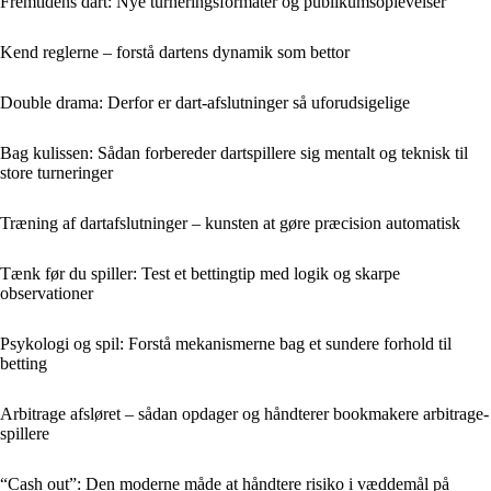
Fremtidens dart: Nye turneringsformater og publikumsoplevelser
Kend reglerne – forstå dartens dynamik som bettor
Double drama: Derfor er dart-afslutninger så uforudsigelige
Bag kulissen: Sådan forbereder dartspillere sig mentalt og teknisk til
store turneringer
Træning af dartafslutninger – kunsten at gøre præcision automatisk
Tænk før du spiller: Test et bettingtip med logik og skarpe
observationer
Psykologi og spil: Forstå mekanismerne bag et sundere forhold til
betting
Arbitrage afsløret – sådan opdager og håndterer bookmakere arbitrage-
spillere
“Cash out”: Den moderne måde at håndtere risiko i væddemål på