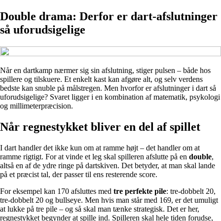
Double drama: Derfor er dart-afslutninger
så uforudsigelige
Når en dartkamp nærmer sig sin afslutning, stiger pulsen – både hos
spillere og tilskuere. Et enkelt kast kan afgøre alt, og selv verdens
bedste kan snuble på målstregen. Men hvorfor er afslutninger i dart så
uforudsigelige? Svaret ligger i en kombination af matematik, psykologi
og millimeterpræcision.
Når regnestykket bliver en del af spillet
I dart handler det ikke kun om at ramme højt – det handler om at
ramme rigtigt. For at vinde et leg skal spilleren afslutte på en
double
,
altså en af de ydre ringe på dartskiven. Det betyder, at man skal lande
på et præcist tal, der passer til ens resterende score.
For eksempel kan 170 afsluttes med
tre perfekte pile
: tre-dobbelt 20,
tre-dobbelt 20 og bullseye. Men hvis man står med 169, er det umuligt
at lukke på tre pile – og så skal man tænke strategisk. Det er her,
regnestykket begynder at spille ind. Spilleren skal hele tiden forudse,