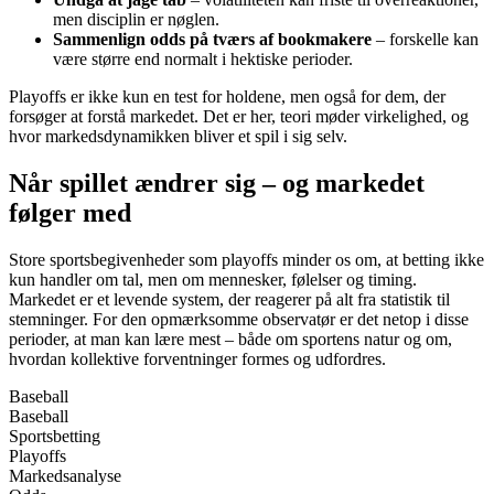
men disciplin er nøglen.
Sammenlign odds på tværs af bookmakere
– forskelle kan
være større end normalt i hektiske perioder.
Playoffs er ikke kun en test for holdene, men også for dem, der
forsøger at forstå markedet. Det er her, teori møder virkelighed, og
hvor markedsdynamikken bliver et spil i sig selv.
Når spillet ændrer sig – og markedet
følger med
Store sportsbegivenheder som playoffs minder os om, at betting ikke
kun handler om tal, men om mennesker, følelser og timing.
Markedet er et levende system, der reagerer på alt fra statistik til
stemninger. For den opmærksomme observatør er det netop i disse
perioder, at man kan lære mest – både om sportens natur og om,
hvordan kollektive forventninger formes og udfordres.
Baseball
Baseball
Sportsbetting
Playoffs
Markedsanalyse