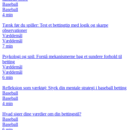
Baseball
Baseball
4 min
Tænk før du spiller: Test et bettingtip med logik og skarpe
observationer
Væddemål
Væddemål
7 min
Psykologi og spil: Forstå mekanismerne bag et sundere forhold til
betting
Væddemål
Væddemål
6 min
Refleksion som værktøj: Styrk din mentale strategi i baseball betting
Baseball
Baseball
4 min
Hvad siger dine værdier om din bettingstil?
Baseball
Baseball
6 min