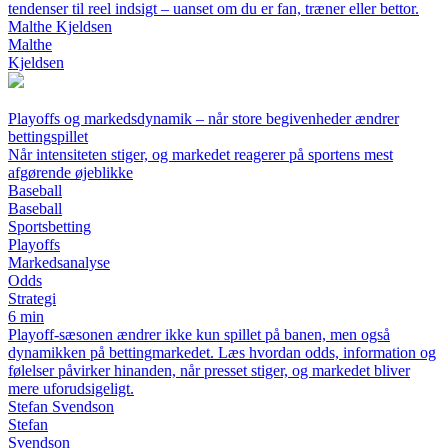
tendenser til reel indsigt – uanset om du er fan, træner eller bettor.
Malthe Kjeldsen
Malthe
Kjeldsen
Playoffs og markedsdynamik – når store begivenheder ændrer
betting­spillet
Når intensiteten stiger, og markedet reagerer på sportens mest
afgørende øjeblikke
Baseball
Baseball
Sportsbetting
Playoffs
Markedsanalyse
Odds
Strategi
6 min
Playoff-sæsonen ændrer ikke kun spillet på banen, men også
dynamikken på bettingmarkedet. Læs hvordan odds, information og
følelser påvirker hinanden, når presset stiger, og markedet bliver
mere uforudsigeligt.
Stefan Svendson
Stefan
Svendson