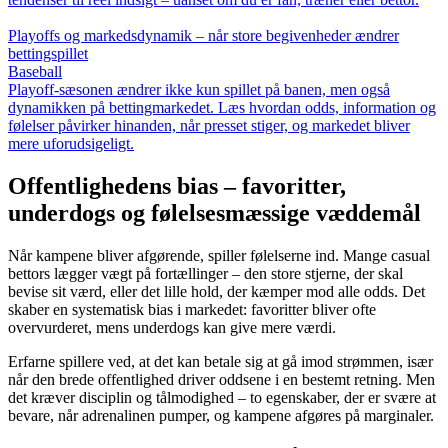
Playoffs og markedsdynamik – når store begivenheder ændrer
betting­spillet
Baseball
Playoff-sæsonen ændrer ikke kun spillet på banen, men også
dynamikken på bettingmarkedet. Læs hvordan odds, information og
følelser påvirker hinanden, når presset stiger, og markedet bliver
mere uforudsigeligt.
Offentlighedens bias – favoritter,
underdogs og følelsesmæssige væddemål
Når kampene bliver afgørende, spiller følelserne ind. Mange casual
bettors lægger vægt på fortællinger – den store stjerne, der skal
bevise sit værd, eller det lille hold, der kæmper mod alle odds. Det
skaber en systematisk bias i markedet: favoritter bliver ofte
overvurderet, mens underdogs kan give mere værdi.
Erfarne spillere ved, at det kan betale sig at gå imod strømmen, især
når den brede offentlighed driver oddsene i en bestemt retning. Men
det kræver disciplin og tålmodighed – to egenskaber, der er svære at
bevare, når adrenalinen pumper, og kampene afgøres på marginaler.