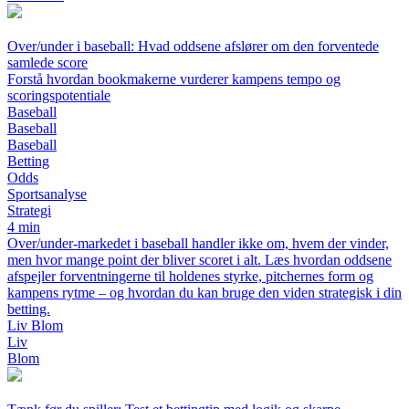
Over/under i baseball: Hvad oddsene afslører om den forventede
samlede score
Forstå hvordan bookmakerne vurderer kampens tempo og
scoringspotentiale
Baseball
Baseball
Baseball
Betting
Odds
Sportsanalyse
Strategi
4 min
Over/under-markedet i baseball handler ikke om, hvem der vinder,
men hvor mange point der bliver scoret i alt. Læs hvordan oddsene
afspejler forventningerne til holdenes styrke, pitchernes form og
kampens rytme – og hvordan du kan bruge den viden strategisk i din
betting.
Liv Blom
Liv
Blom