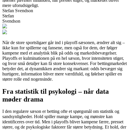
følelser påvirker hinanden, når presset stiger, og markedet bliver
mere uforudsigeligt.
Stefan Svendson
Stefan
Svendson
Når de store sportsligaer går ind i playoff-sæsonen, ændrer alt sig –
ikke kun for spillerne og fansene, men også for dem, der følger
kampene med et analytisk blik på odds og markedsbevægelser.
Playoffs er kulminationen på en hel sæson, hvor intensiteten stiger,
og hvor små detaljer kan få store konsekvenser. For bettingmarkedet
betyder det, at dynamikken ændrer sig markant: odds bevæger sig
hurtigere, information bliver mere værdifuld, og følelser spiller en
større rolle end nogensinde.
Fra statistik til psykologi – når data
møder drama
I den regulære sæson er betting ofte et spørgsmål om statistik og
sandsynligheder. Hold spiller mange kampe, og mønstre kan
identificeres over tid. Men i playoffs bliver kampene færre, presset
større, og de psykologiske faktorer får større betydning. Et hold, der