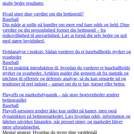
skabe bedre resultater.
Hvad siger dine værdier om din bettingstil?
Baseball
Din måde at spille på handler om mere end bare odds og held. Dine
værdier og din personlighed former din bettingstil – fra
risikovillighed til ansvarlighed. Lær at forstå dig selv bedre og spil
med større bevidsthed.
Holdanalyse i praksis: Sådan vurderer du et baseballholds styrker og
svagheder
Baseball
Få en praktisk introduktion til, hvordan du vurderer et baseballholds
styrker og svagheder. Artiklen guider dig gennem alt fra statistik og
pitching til offensiv og defensiv analyse, så du kan omsætte tal og
tendenser til reel indsigt – uanset om du er fan, træner eller bettor.
Playoffs og markedsdynamik – når store begivenheder ændrer
betting­spillet
Baseball
Playoff-sæsonen ændrer ikke kun spillet på banen, men også
dynamikken på bettingmarkedet. Læs hvordan odds, information og
følelser påvirker hinanden, når presset stiger, og markedet bliver
mere uforudsigeligt.
Mental strategi: Hvordan du styrer dine væddemål