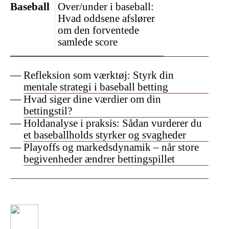
Baseball
Over/under i baseball:
Hvad oddsene afslører
om den forventede
samlede score
Refleksion som værktøj: Styrk din
mentale strategi i baseball betting
Hvad siger dine værdier om din
bettingstil?
Holdanalyse i praksis: Sådan vurderer du
et baseballholds styrker og svagheder
Playoffs og markedsdynamik – når store
begivenheder ændrer betting­spillet