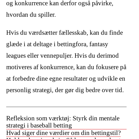
og konkurrence kan derfor også påvirke,
hvordan du spiller.
Hvis du værdsætter fællesskab, kan du finde
glæde i at deltage i bettingfora, fantasy
leagues eller vennepuljer. Hvis du derimod
motiveres af konkurrence, kan du fokusere på
at forbedre dine egne resultater og udvikle en
personlig strategi, der gør dig bedre over tid.
Refleksion som værktøj: Styrk din mentale
strategi i baseball betting
Hvad siger dine værdier om din bettingstil?