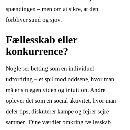
spændingen – men om at sikre, at den
forbliver sund og sjov.
Fællesskab eller
konkurrence?
Nogle ser betting som en individuel
udfordring – et spil mod oddsene, hvor man
måler sin egen viden og intuition. Andre
oplever det som en social aktivitet, hvor man
deler tips, diskuterer kampe og fejrer sejre
sammen. Dine værdier omkring fællesskab