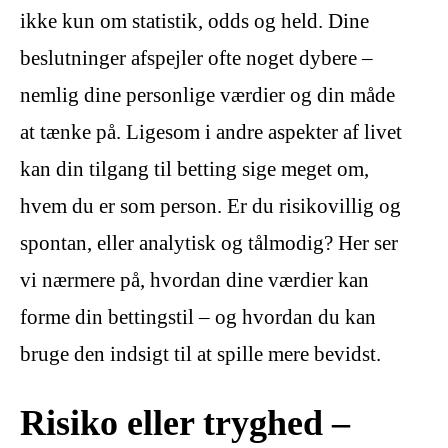
ikke kun om statistik, odds og held. Dine
beslutninger afspejler ofte noget dybere –
nemlig dine personlige værdier og din måde
at tænke på. Ligesom i andre aspekter af livet
kan din tilgang til betting sige meget om,
hvem du er som person. Er du risikovillig og
spontan, eller analytisk og tålmodig? Her ser
vi nærmere på, hvordan dine værdier kan
forme din bettingstil – og hvordan du kan
bruge den indsigt til at spille mere bevidst.
Risiko eller tryghed –