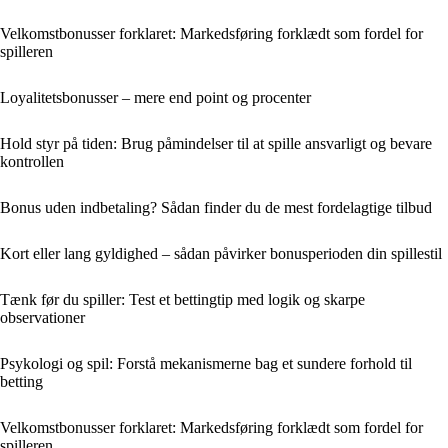
Velkomstbonusser forklaret: Markedsføring forklædt som fordel for
spilleren
Loyalitetsbonusser – mere end point og procenter
Hold styr på tiden: Brug påmindelser til at spille ansvarligt og bevare
kontrollen
Bonus uden indbetaling? Sådan finder du de mest fordelagtige tilbud
Kort eller lang gyldighed – sådan påvirker bonusperioden din spillestil
Tænk før du spiller: Test et bettingtip med logik og skarpe
observationer
Psykologi og spil: Forstå mekanismerne bag et sundere forhold til
betting
Velkomstbonusser forklaret: Markedsføring forklædt som fordel for
spilleren