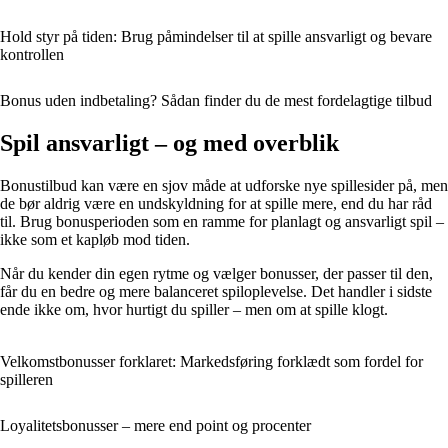
Hold styr på tiden: Brug påmindelser til at spille ansvarligt og bevare
kontrollen
Bonus uden indbetaling? Sådan finder du de mest fordelagtige tilbud
Spil ansvarligt – og med overblik
Bonustilbud kan være en sjov måde at udforske nye spillesider på, men
de bør aldrig være en undskyldning for at spille mere, end du har råd
til. Brug bonusperioden som en ramme for planlagt og ansvarligt spil –
ikke som et kapløb mod tiden.
Når du kender din egen rytme og vælger bonusser, der passer til den,
får du en bedre og mere balanceret spiloplevelse. Det handler i sidste
ende ikke om, hvor hurtigt du spiller – men om at spille klogt.
Velkomstbonusser forklaret: Markedsføring forklædt som fordel for
spilleren
Loyalitetsbonusser – mere end point og procenter