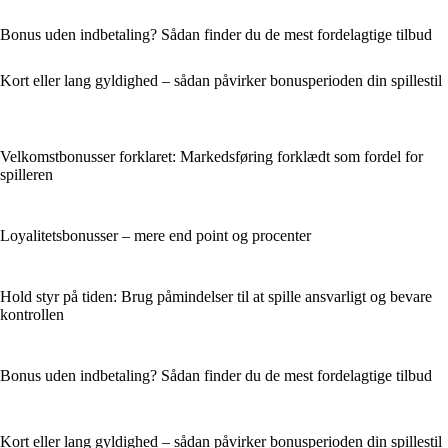
Bonus uden indbetaling? Sådan finder du de mest fordelagtige tilbud
Kort eller lang gyldighed – sådan påvirker bonusperioden din spillestil
Velkomstbonusser forklaret: Markedsføring forklædt som fordel for
spilleren
Loyalitetsbonusser – mere end point og procenter
Hold styr på tiden: Brug påmindelser til at spille ansvarligt og bevare
kontrollen
Bonus uden indbetaling? Sådan finder du de mest fordelagtige tilbud
Kort eller lang gyldighed – sådan påvirker bonusperioden din spillestil