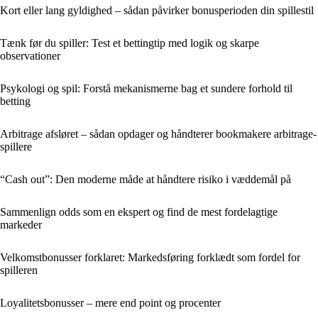
Kort eller lang gyldighed – sådan påvirker bonusperioden din spillestil
Tænk før du spiller: Test et bettingtip med logik og skarpe
observationer
Psykologi og spil: Forstå mekanismerne bag et sundere forhold til
betting
Arbitrage afsløret – sådan opdager og håndterer bookmakere arbitrage-
spillere
“Cash out”: Den moderne måde at håndtere risiko i væddemål på
Sammenlign odds som en ekspert og find de mest fordelagtige
markeder
Velkomstbonusser forklaret: Markedsføring forklædt som fordel for
spilleren
Loyalitetsbonusser – mere end point og procenter