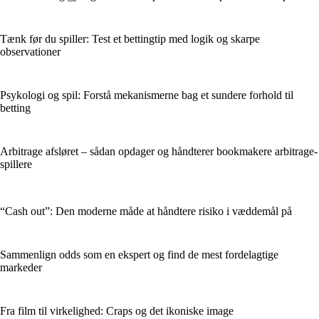
Tænk før du spiller: Test et bettingtip med logik og skarpe
observationer
Psykologi og spil: Forstå mekanismerne bag et sundere forhold til
betting
Arbitrage afsløret – sådan opdager og håndterer bookmakere arbitrage-
spillere
“Cash out”: Den moderne måde at håndtere risiko i væddemål på
Sammenlign odds som en ekspert og find de mest fordelagtige
markeder
Fra film til virkelighed: Craps og det ikoniske image