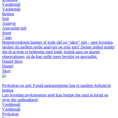
Væddemål
Væddemål
Betting
Spil
Analyse
Ansvarligt spil
Sport
7 min
Bettingverdenen bugner af gode råd og “sikre” spil – men hvordan
skelner du mellem reelle analyser og rene gæt? Denne artikel guider
dig til at teste et bettingtip med logik, kritisk sans og skarpe
observationer, så du kan spille mere bevidst og ansvarligt.
Daniel Skov
Daniel
Skov
Psykologi og spil: Forstå mekanismerne bag et sundere forhold til
betting
Lær hvordan psykologiens greb kan hjælpe dig med at forstå og
styre din spilleadfærd
Væddemål
Væddemål
Psykologi