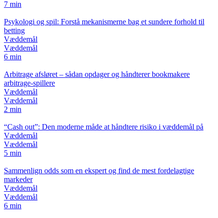
7 min
Psykologi og spil: Forstå mekanismerne bag et sundere forhold til
betting
Væddemål
Væddemål
6 min
Arbitrage afsløret – sådan opdager og håndterer bookmakere
arbitrage-spillere
Væddemål
Væddemål
2 min
“Cash out”: Den moderne måde at håndtere risiko i væddemål på
Væddemål
Væddemål
5 min
Sammenlign odds som en ekspert og find de mest fordelagtige
markeder
Væddemål
Væddemål
6 min