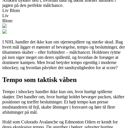
Artiklen dykker ned i, hvordan data og taktik smelter sammen i
jagten på den perfekte målchance.
Liv Blom
Liv
Blom
I NHL handler det ikke kun om stjernespillere og stærke skud. Bag
hvert mål ligger et mønster af bevægelse, tempo og beslutninger, der
tilsammen skaber – eller forhindrer – målchancer. Holdenes rytme
på isen siger meget om deres spillestil, og hvordan de forsøger at
dominere kampen. Men hvad betyder tempo egentlig i moderne
ishockey, og hvordan påvirker det sandsynligheden for at score?
Tempo som taktisk våben
Tempo i ishockey handler ikke kun om, hvor hurtigt spillerne
skøjter. Det handler om, hvor hurtigt holdet bevæger pucken, skifter
positioner og træffer beslutninger. Et højt tempo kan presse
modstanderen til fejl, skabe åbninger i forsvaret og føre til flere
afslutninger på mål.
Hold som Colorado Avalanche og Edmonton Oilers er kendt for
deres eksplosive tempo. De angriber i bølger, udnytter hurtige