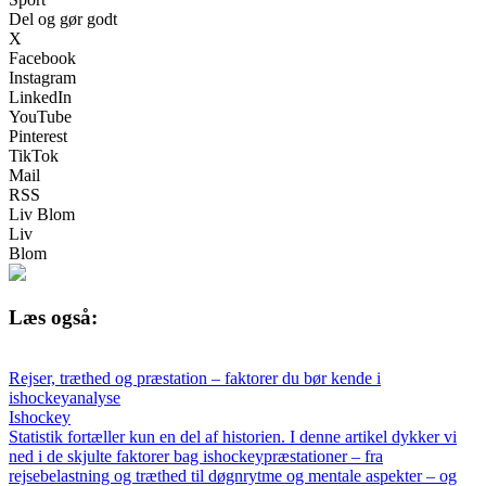
Del og gør godt
X
Facebook
Instagram
LinkedIn
YouTube
Pinterest
TikTok
Mail
RSS
Liv Blom
Liv
Blom
Læs også:
Rejser, træthed og præstation – faktorer du bør kende i
ishockeyanalyse
Ishockey
Statistik fortæller kun en del af historien. I denne artikel dykker vi
ned i de skjulte faktorer bag ishockeypræstationer – fra
rejsebelastning og træthed til døgnrytme og mentale aspekter – og