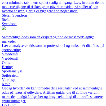
eller minimere tab, mens spillet stadig er i gang. Læs, hvordan denne
moderne tilgang til risikostyring påvirker måden, vi spiller på, og
hvorfor ansvarlig brug er vigtigere end nogensinde.
Stefan Svendson
Stefan
Svendson
Sammenlign odds som en ekspert og find de mest fordelagtige
markeder
Lær at analysere odds som en professionel og maksimér dit afkast på
sportsbetting
Væddemål
Væddemål
Odds
Betting
Sportsanalyse
Spilstrategi
Værdispil
6 min
Opdag hvordan du kan forbedre dine resultater ved at sammenligne
odds på tværs af udbydere. Artiklen guider dig til at finde værdi i
markedet, undgå faldgruber og bruge teknologi til at træffe smartere
spilbeslutninger.
Liv Blom