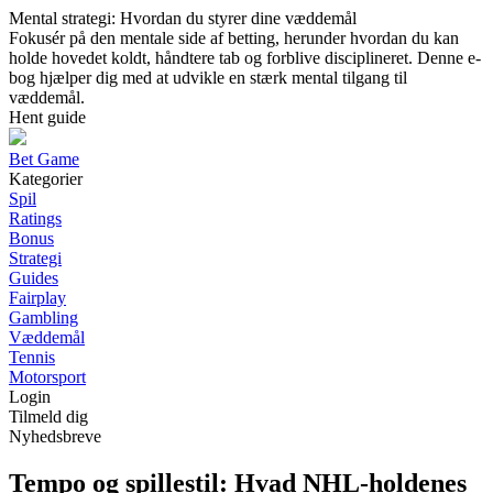
Mental strategi: Hvordan du styrer dine væddemål
Fokusér på den mentale side af betting, herunder hvordan du kan
holde hovedet koldt, håndtere tab og forblive disciplineret. Denne e-
bog hjælper dig med at udvikle en stærk mental tilgang til
væddemål.
Hent guide
Bet Game
Kategorier
Spil
Ratings
Bonus
Strategi
Guides
Fairplay
Gambling
Væddemål
Tennis
Motorsport
Login
Tilmeld dig
Nyhedsbreve
Tempo og spillestil: Hvad NHL-holdenes