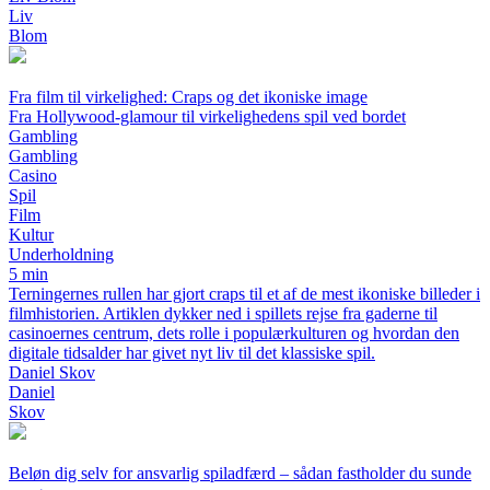
Liv
Blom
Fra film til virkelighed: Craps og det ikoniske image
Fra Hollywood-glamour til virkelighedens spil ved bordet
Gambling
Gambling
Casino
Spil
Film
Kultur
Underholdning
5 min
Terningernes rullen har gjort craps til et af de mest ikoniske billeder i
filmhistorien. Artiklen dykker ned i spillets rejse fra gaderne til
casinoernes centrum, dets rolle i populærkulturen og hvordan den
digitale tidsalder har givet nyt liv til det klassiske spil.
Daniel Skov
Daniel
Skov
Beløn dig selv for ansvarlig spiladfærd – sådan fastholder du sunde