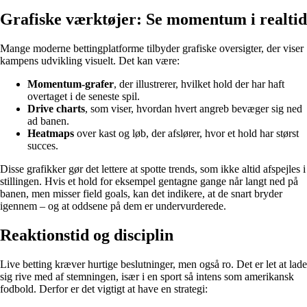
Grafiske værktøjer: Se momentum i realtid
Mange moderne bettingplatforme tilbyder grafiske oversigter, der viser
kampens udvikling visuelt. Det kan være:
Momentum-grafer
, der illustrerer, hvilket hold der har haft
overtaget i de seneste spil.
Drive charts
, som viser, hvordan hvert angreb bevæger sig ned
ad banen.
Heatmaps
over kast og løb, der afslører, hvor et hold har størst
succes.
Disse grafikker gør det lettere at spotte trends, som ikke altid afspejles i
stillingen. Hvis et hold for eksempel gentagne gange når langt ned på
banen, men misser field goals, kan det indikere, at de snart bryder
igennem – og at oddsene på dem er undervurderede.
Reaktionstid og disciplin
Live betting kræver hurtige beslutninger, men også ro. Det er let at lade
sig rive med af stemningen, især i en sport så intens som amerikansk
fodbold. Derfor er det vigtigt at have en strategi: