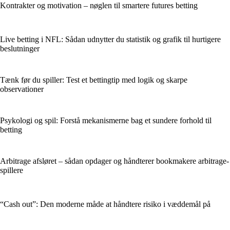
Kontrakter og motivation – nøglen til smartere futures betting
Live betting i NFL: Sådan udnytter du statistik og grafik til hurtigere
beslutninger
Tænk før du spiller: Test et bettingtip med logik og skarpe
observationer
Psykologi og spil: Forstå mekanismerne bag et sundere forhold til
betting
Arbitrage afsløret – sådan opdager og håndterer bookmakere arbitrage-
spillere
“Cash out”: Den moderne måde at håndtere risiko i væddemål på