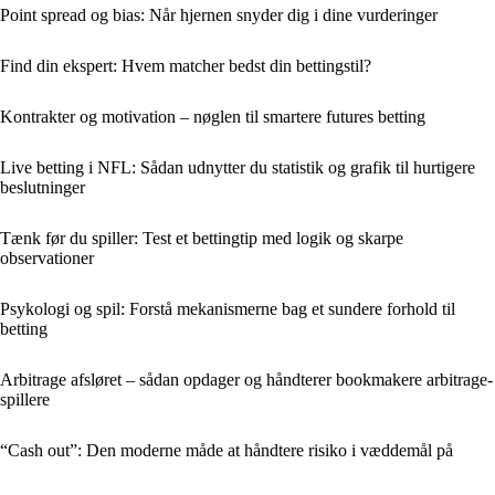
Point spread og bias: Når hjernen snyder dig i dine vurderinger
Find din ekspert: Hvem matcher bedst din bettingstil?
Kontrakter og motivation – nøglen til smartere futures betting
Live betting i NFL: Sådan udnytter du statistik og grafik til hurtigere
beslutninger
Tænk før du spiller: Test et bettingtip med logik og skarpe
observationer
Psykologi og spil: Forstå mekanismerne bag et sundere forhold til
betting
Arbitrage afsløret – sådan opdager og håndterer bookmakere arbitrage-
spillere
“Cash out”: Den moderne måde at håndtere risiko i væddemål på