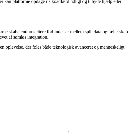
er kan platforme opdage risikoadfærd tidligt og tilbyde hjælp eller
rme skabe endnu tættere forbindelser mellem spil, data og fællesskab.
evet af sømløs integration.
 en oplevelse, der føles både teknologisk avanceret og menneskeligt