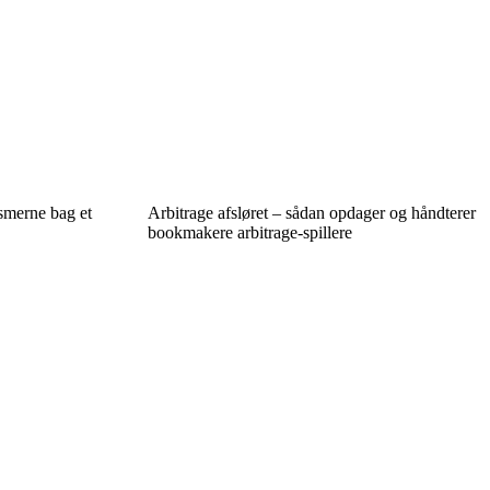
smerne bag et
Arbitrage afsløret – sådan opdager og håndterer
bookmakere arbitrage-spillere