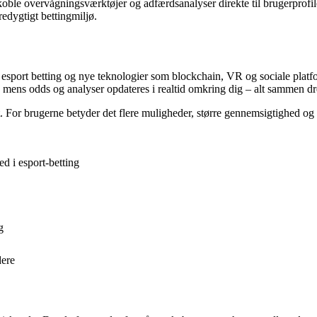
 koble overvågningsværktøjer og adfærdsanalyser direkte til brugerprofil
redygtigt bettingmiljø.
esport betting og nye teknologier som blockchain, VR og sociale platfo
d, mens odds og analyser opdateres i realtid omkring dig – alt sammen dr
t. For brugerne betyder det flere muligheder, større gennemsigtighed og
d i esport-betting
g
dere