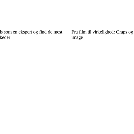
 som en ekspert og find de mest
Fra film til virkelighed: Craps og
rkeder
image