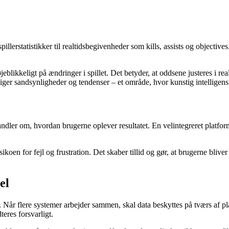
pillerstatistikker til realtidsbegivenheder som kills, assists og objective
jeblikkeligt på ændringer i spillet. Det betyder, at oddsene justeres i r
siger sandsynligheder og tendenser – et område, hvor kunstig intelligens 
andler om, hvordan brugerne oplever resultatet. En velintegreret platfo
 risikoen for fejl og frustration. Det skaber tillid og gør, at brugerne b
el
. Når flere systemer arbejder sammen, skal data beskyttes på tværs af 
eres forsvarligt.