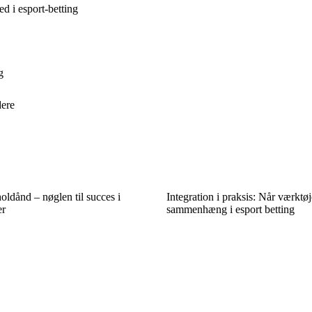
d i esport-betting
g
dere
ldånd – nøglen til succes i
Integration i praksis: Når værktø
er
sammenhæng i esport betting