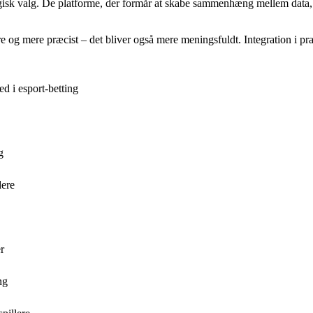
ategisk valg. De platforme, der formår at skabe sammenhæng mellem data, 
ere og mere præcist – det bliver også mere meningsfuldt. Integration i 
d i esport-betting
g
dere
r
ng