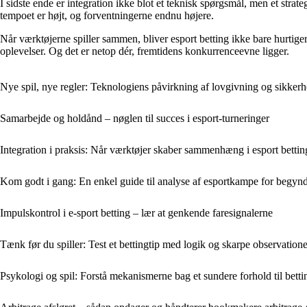
I sidste ende er integration ikke blot et teknisk spørgsmål, men et str
tempoet er højt, og forventningerne endnu højere.
Når værktøjerne spiller sammen, bliver esport betting ikke bare hurtig
oplevelser. Og det er netop dér, fremtidens konkurrenceevne ligger.
Nye spil, nye regler: Teknologiens påvirkning af lovgivning og sikkerhe
Samarbejde og holdånd – nøglen til succes i esport-turneringer
Integration i praksis: Når værktøjer skaber sammenhæng i esport bettin
Kom godt i gang: En enkel guide til analyse af esportkampe for begyn
Impulskontrol i e-sport betting – lær at genkende faresignalerne
Tænk før du spiller: Test et bettingtip med logik og skarpe observatione
Psykologi og spil: Forstå mekanismerne bag et sundere forhold til betti