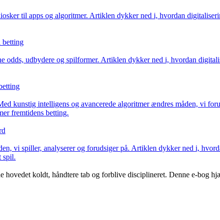
sker til apps og algoritmer. Artiklen dykker ned i, hvordan digitaliser
 betting
odds, udbydere og spilformer. Artiklen dykker ned i, hvordan digitalis
betting
Med kunstig intelligens og avancerede algoritmer ændres måden, vi foru
r fremtidens betting.
rd
en, vi spiller, analyserer og forudsiger på. Artiklen dykker ned i, hvorda
 spil.
 hovedet koldt, håndtere tab og forblive disciplineret. Denne e-bog hj