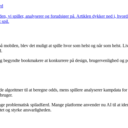
rd
en, vi spiller, analyserer og forudsiger på. Artiklen dykker ned i, hvorda
 spil.
 mobilen, blev det muligt at spille hvor som helst og når som helst. Li
d.
g begyndte bookmakere at konkurrere på design, brugervenlighed og pers
 algoritmer til at beregne odds, mens spillere analyserer kampdata for 
 bruger.
e problematisk spiladfærd. Mange platforme anvender nu AI til at identif
et og styrke ansvarligheden.