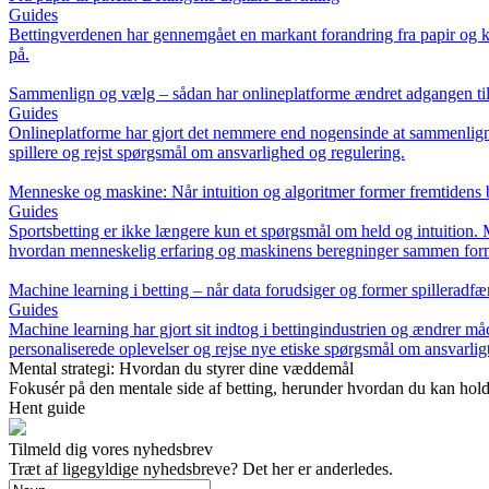
Guides
Bettingverdenen har gennemgået en markant forandring fra papir og kio
på.
Sammenlign og vælg – sådan har onlineplatforme ændret adgangen til
Guides
Onlineplatforme har gjort det nemmere end nogensinde at sammenligne 
spillere og rejst spørgsmål om ansvarlighed og regulering.
Menneske og maskine: Når intuition og algoritmer former fremtidens 
Guides
Sportsbetting er ikke længere kun et spørgsmål om held og intuition. 
hvordan menneskelig erfaring og maskinens beregninger sammen forme
Machine learning i betting – når data forudsiger og former spilleradfæ
Guides
Machine learning har gjort sit indtog i bettingindustrien og ændrer måd
personaliserede oplevelser og rejse nye etiske spørgsmål om ansvarligt
Mental strategi: Hvordan du styrer dine væddemål
Fokusér på den mentale side af betting, herunder hvordan du kan holde
Hent guide
Tilmeld dig vores nyhedsbrev
Træt af ligegyldige nyhedsbreve? Det her er anderledes.