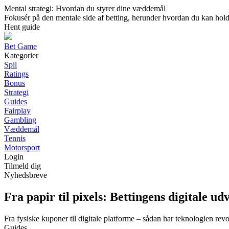
Mental strategi: Hvordan du styrer dine væddemål
Fokusér på den mentale side af betting, herunder hvordan du kan holde
Hent guide
Bet Game
Kategorier
Spil
Ratings
Bonus
Strategi
Guides
Fairplay
Gambling
Væddemål
Tennis
Motorsport
Login
Tilmeld dig
Nyhedsbreve
Fra papir til pixels: Bettingens digitale ud
Fra fysiske kuponer til digitale platforme – sådan har teknologien revo
Guides