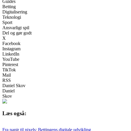
Guides
Betting
Digitalisering
Teknologi
Sport
Ansvarligt spil
Del og gør godt
X
Facebook
Instagram
LinkedIn
YouTube
Pinterest
TikTok
Mail
RSS
Daniel Skov
Daniel
Skov
Læs også:
Fra papir til pixels: Bettingens digitale udvikling