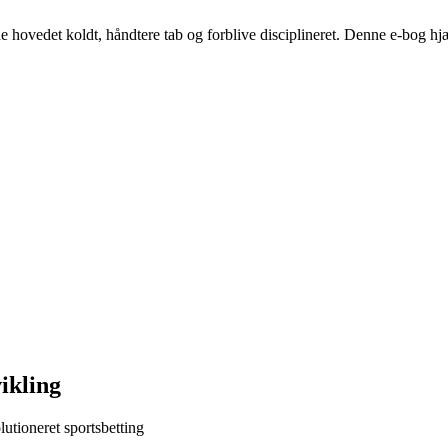
 hovedet koldt, håndtere tab og forblive disciplineret. Denne e-bog hj
vikling
lutioneret sportsbetting