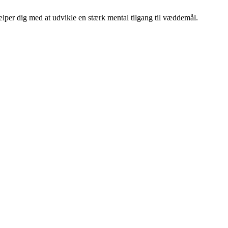
ælper dig med at udvikle en stærk mental tilgang til væddemål.