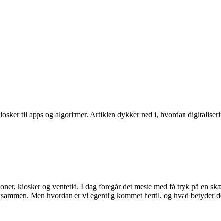
sker til apps og algoritmer. Artiklen dykker ned i, hvordan digitaliser
oner, kiosker og ventetid. I dag foregår det meste med få tryk på en sk
ler sammen. Men hvordan er vi egentlig kommet hertil, og hvad betyder d