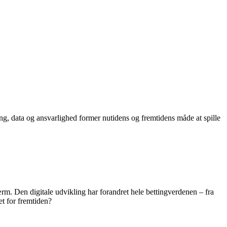
ing, data og ansvarlighed former nutidens og fremtidens måde at spille
ærm. Den digitale udvikling har forandret hele bettingverdenen – fra
et for fremtiden?