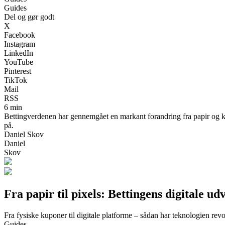
Guides
Del og gør godt
X
Facebook
Instagram
LinkedIn
YouTube
Pinterest
TikTok
Mail
RSS
6 min
Bettingverdenen har gennemgået en markant forandring fra papir og kio
på.
Daniel Skov
Daniel
Skov
Fra papir til pixels: Bettingens digitale ud
Fra fysiske kuponer til digitale platforme – sådan har teknologien revo
Guides